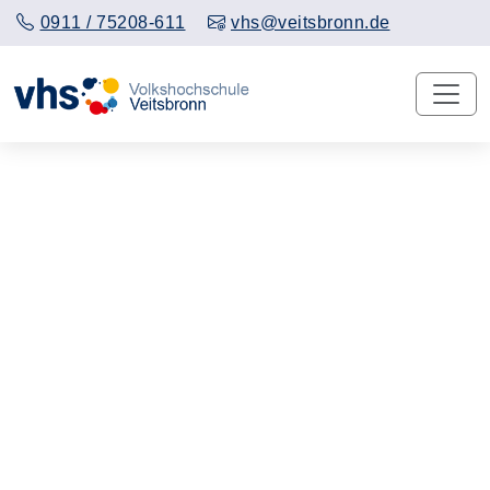
0911 / 75208-611
vhs@veitsbronn.de
Vorheriges Slider-Bild anzeigen
Näch